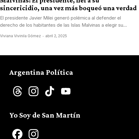
Malvinas: El presidente, fiel a su
sincericidio, una vez más boqueó una verdad
El presidente Javier Milei generó polémica al defender el
derecho de los habitantes de las Islas Malvinas a elegir su...
Viviana Vivinila Gómez
abril 2, 2025
Argentina Política
Threads
Instagram
TikTok
YouTube
Channel
Yo Soy de San Martín
Facebook
Instagram