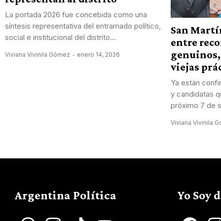
La portada 2026 fue concebida como una
síntesis representativa del entramado político,
San Martí
social e institucional del distrito...
entre rec
genuinos,
Viviana Vivinila Gómez
enero 14, 2026
viejas prá
Ya están confi
y candidatas q
próximo 7 de s
Viviana Vivinila 
Argentina Política
Yo Soy 