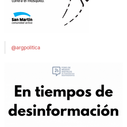
@argpolitica