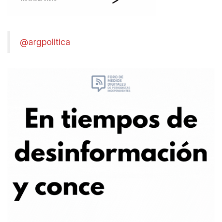
@argpolitica