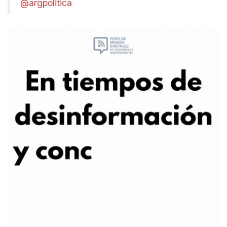
@argpolitica