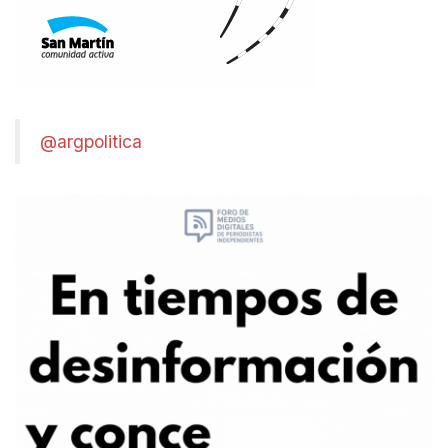
@argpolitica