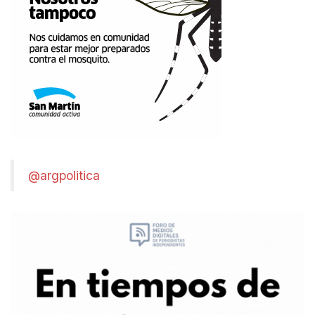
@argpolitica