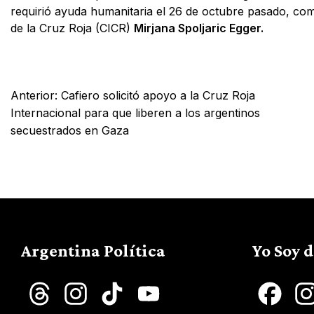
requirió ayuda humanitaria el 26 de octubre pasado, com
de la Cruz Roja (CICR)
Mirjana Spoljaric Egger.
Facebook
X
WhatsApp
Email
Anterior:
Cafiero solicitó apoyo a la Cruz Roja
Internacional para que liberen a los argentinos
secuestrados en Gaza
Argentina Política
Yo Soy 
Threads
Instagram
TikTok
YouTube
Face