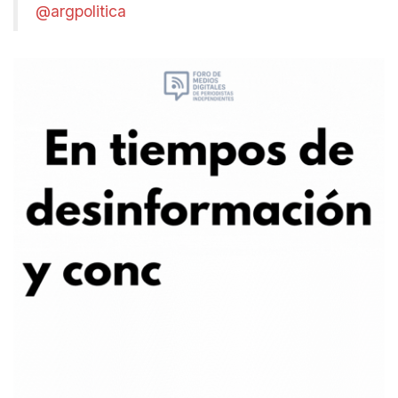
@argpolitica