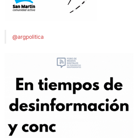
@argpolitica