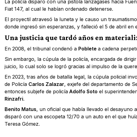
La policía disparo con una pistola lanzagases hacia Fuen
Fiat 147, al cual le habían ordenado detenerse.
El proyectil atravesó la luneta y le causo un traumatismo
donde ingresó sin esperanzas, y falleció el 5 de abril en
Una justicia que tardó años en materiali
En 2008, el tribunal condenó a
Poblete
a cadena perpet
Sin embargo, la cúpula de la policía, encargada de dirigir
juicio, lo cual solo se logró gracias al impulso de la quere
En 2023, tras años de batalla legal, la cúpula policial i
de Policía
Carlos Zalazar
, exjefe del departamento de S
entonces subjefe de policía
Adolfo Soto
el superintenden
Rinzafri
.
Benito Matus
, un oficial que había llevado el desayuno
disparó con una escopeta 12/70 a un auto en el que huí
Teresa Gómez.
Facebook
X
WhatsApp
Email