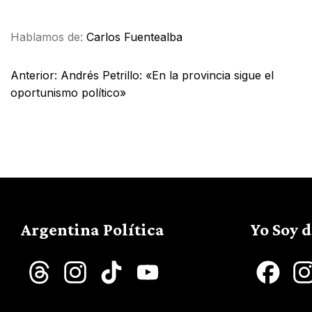
Hablamos de:
Carlos Fuentealba
Anterior:
Andrés Petrillo: «En la provincia sigue el
oportunismo político»
Argentina Política
Yo Soy 
Threads
Instagram
TikTok
YouTube
Face
Channel