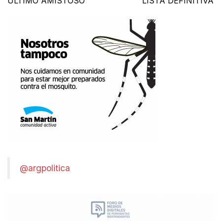
ÚLTIMO AMISTOSO
LISTA DEFINITIVA
@argpolitica