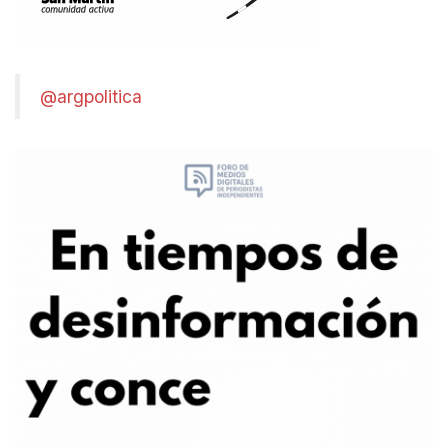
@argpolitica