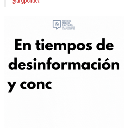
@argpolitica