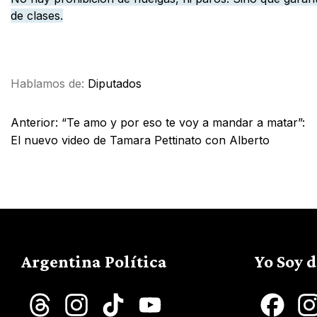
de clases.
Facebook
X
WhatsApp
Email
Hablamos de:
Diputados
Anterior:
“Te amo y por eso te voy a mandar a matar”:
El nuevo video de Tamara Pettinato con Alberto
Argentina Política
Yo Soy 
Threads
Instagram
TikTok
YouTube
Face