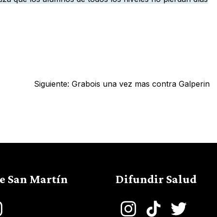
Siguiente:
Grabois una vez mas contra Galperin
de San Martín
Difundir Salud
book
Instagram
Instagram
TikTok
Twitter