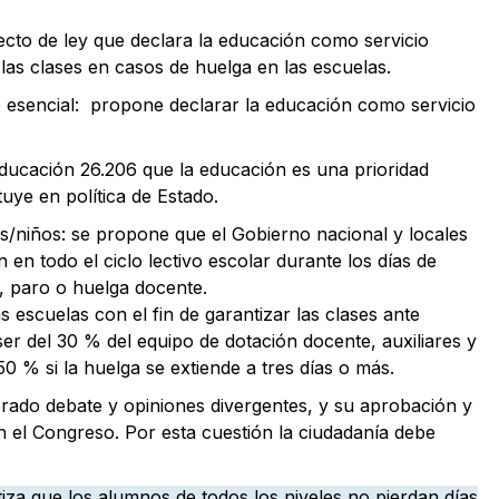
o de ley que declara la educación como servicio
 las clases en casos de huelga en las escuelas.
o esencial: propone declarar la educación como servicio
Educación 26.206 que la educación es una prioridad
tuye en política de Estado.
as/niños: se propone que el Gobierno nacional y locales
 en todo el ciclo lectivo escolar durante los días de
a, paro o huelga docente.
escuelas con el fin de garantizar las clases ante
r del 30 % del equipo de dotación docente, auxiliares y
50 % si la huelga se extiende a tres días o más.
rado debate y opiniones divergentes, y su aprobación y
 el Congreso. Por esta cuestión la ciudadanía debe
iza que los alumnos de todos los niveles no pierdan días