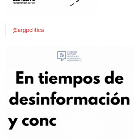
@argpolitica