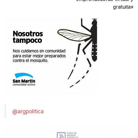
gratuita»
@argpolitica