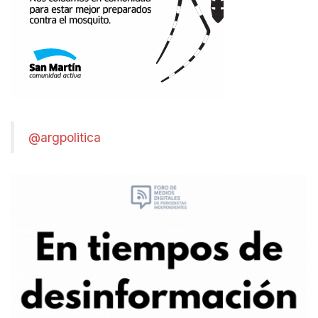
@argpolitica