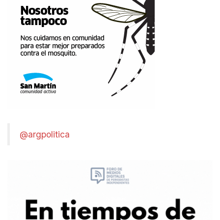
@argpolitica