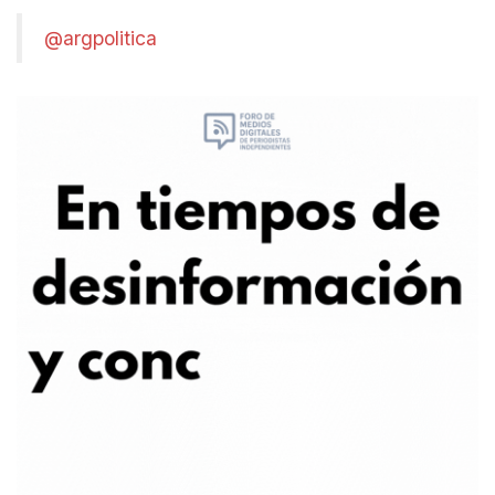
@argpolitica