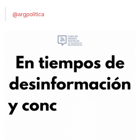
@argpolitica