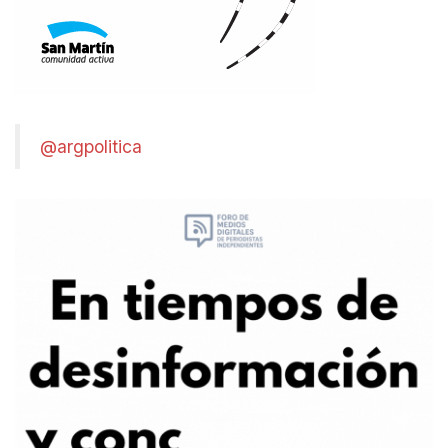
@argpolitica