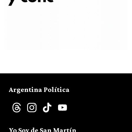
Argentina Política
Threads
Instagram
TikTok
YouTube
Channel
Yo Soy de San Martín