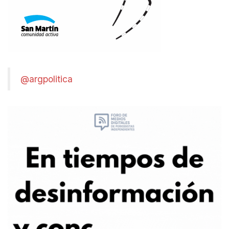
@argpolitica