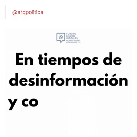
@argpolitica