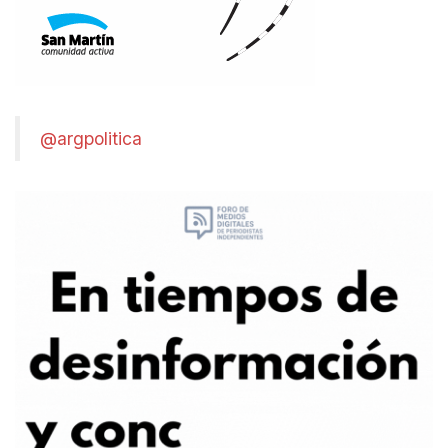
@argpolitica