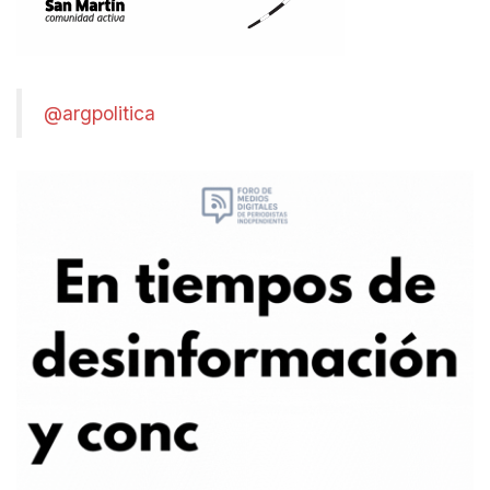
@argpolitica