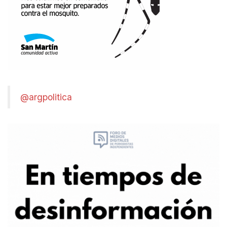
@argpolitica