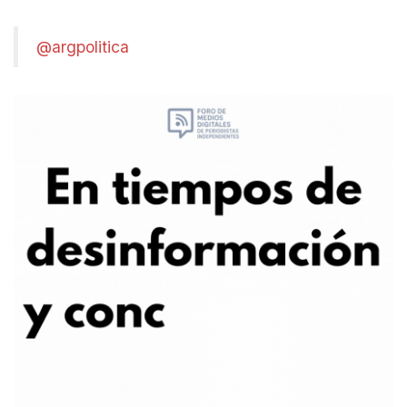
@argpolitica