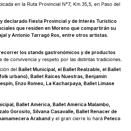
bicada en la Ruta Provincial N°7, Km 35,5, en Paso del
 y declarado Fiesta Provincial y de Interés Turístico
inciales que residen en Moreno que compartirán su
al y Antonio Tarragó Ros, entre otros artistas
.
n recorrer los stands gastronómicos y de productos
de convivencia y respeto por las distintas tradiciones.
ación del
Ballet Municipal, el Ballet Realzable, el Ballet
olk urbano), Ballet Raíces Nuestras, Benjamín
respín, Enzo Romeo, La Kacharpaya, Ballet Limase
nicipal, Ballet América, Ballet América Malambo,
lo Gorosito, Silvana Casavalle, Ballet Renacer de
 Chamamecera Araband
y el gran cierre lo hará
Peteco