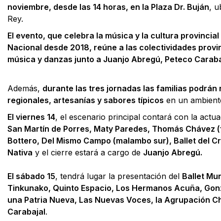
noviembre, desde las 14 horas, en la Plaza Dr. Buján
, u
Rey.
El evento, que celebra la música y la cultura provincial
Nacional desde 2018, reúne a las colectividades prov
música y danzas junto a Juanjo Abregú, Peteco Carabaj
Además,
durante las tres jornadas las familias podrá
regionales, artesanías y sabores típicos
en un ambiente 
El
viernes 14
, el escenario principal contará con la actu
San Martín de Porres, Maty Paredes, Thomás Chávez (f
Bottero, Del Mismo Campo (malambo sur), Ballet del C
Nativa
y el cierre estará a cargo de
Juanjo Abregú.
E
l
sábado 15
, tendrá lugar la presentación del
Ballet Mu
Tinkunako, Quinto Espacio, Los Hermanos Acuña, Gonza
una Patria Nueva, Las Nuevas Voces, la Agrupación
Carabajal
.