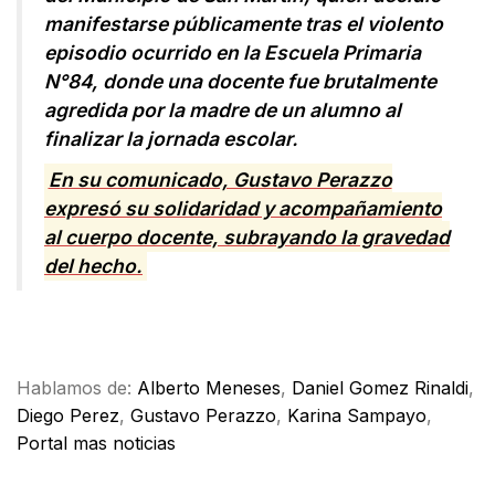
manifestarse públicamente tras el violento
episodio ocurrido en la Escuela Primaria
N°84, donde una docente fue brutalmente
agredida por la madre de un alumno al
finalizar la jornada escolar.
E
n su co
municado, Gustavo Perazzo
expresó su solidaridad y acompañamiento
al cuerpo docente, subrayando la gravedad
del
hecho.
Facebook
X
WhatsApp
Email
Hablamos de:
Alberto Meneses
,
Daniel Gomez Rinaldi
,
Diego Perez
,
Gustavo Perazzo
,
Karina Sampayo
,
Portal mas noticias