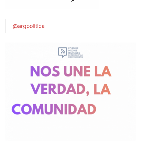
@argpolitica