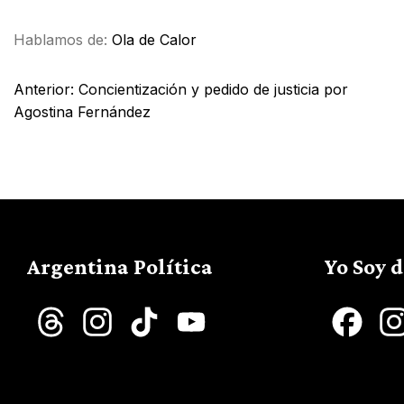
Hablamos de:
Ola de Calor
Anterior:
Concientización y pedido de justicia por
Agostina Fernández
Argentina Política
Yo Soy 
Threads
Instagram
TikTok
YouTube
Face
Channel