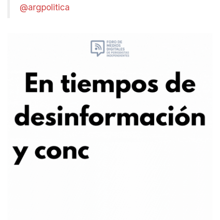
@argpolitica