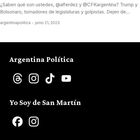
¿Saben qué son ustedes, @alferdez y @CFKargentina? Trump y
Bolsonaro, tomadores de legislaturas y golpistas. Dejen de...
argentinapolitica
junio 21, 2023
Argentina Política
Threads
Instagram
TikTok
YouTube
Channel
Yo Soy de San Martín
Facebook
Instagram