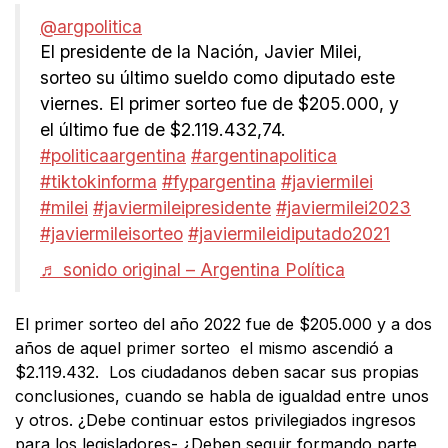
@argpolitica
El presidente de la Nación, Javier Milei,
sorteo su último sueldo como diputado este
viernes. El primer sorteo fue de $205.000, y
el último fue de $2.119.432,74.
#politicaargentina
#argentinapolitica
#tiktokinforma
#fypargentina
#javiermilei
#milei
#javiermileipresidente
#javiermilei2023
#javiermileisorteo
#javiermileidiputado2021
♬ sonido original – Argentina Política
El primer sorteo del año 2022 fue de $205.000 y a dos
años de aquel primer sorteo el mismo ascendió a
$2.119.432. Los ciudadanos deben sacar sus propias
conclusiones, cuando se habla de igualdad entre unos
y otros. ¿Debe continuar estos privilegiados ingresos
para los legisladores- ¿Deben seguir formando parte