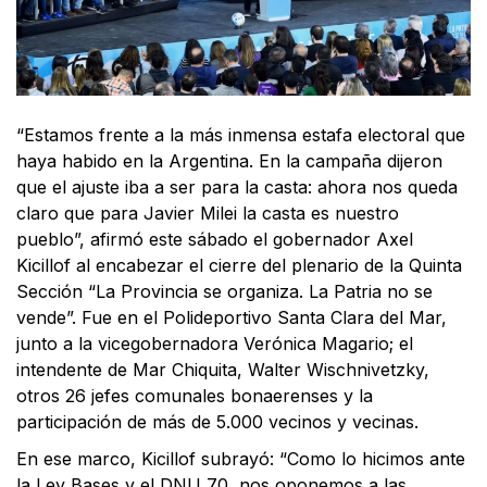
“Estamos frente a la más inmensa estafa electoral que
haya habido en la Argentina. En la campaña dijeron
que el ajuste iba a ser para la casta: ahora nos queda
claro que para Javier Milei la casta es nuestro
pueblo”, afirmó este sábado el gobernador Axel
Kicillof al encabezar el cierre del plenario de la Quinta
Sección “La Provincia se organiza. La Patria no se
vende”. Fue en el Polideportivo Santa Clara del Mar,
junto a la vicegobernadora Verónica Magario; el
intendente de Mar Chiquita, Walter Wischnivetzky,
otros 26 jefes comunales bonaerenses y la
participación de más de 5.000 vecinos y vecinas.
En ese marco, Kicillof subrayó: “Como lo hicimos ante
la Ley Bases y el DNU 70, nos oponemos a las