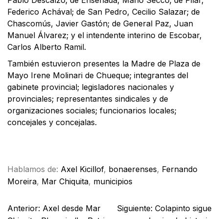
Pablo Descalzo; de Ensenada, Mario Secco; de Pilar,
Federico Achával; de San Pedro, Cecilio Salazar; de
Chascomús, Javier Gastón; de General Paz, Juan
Manuel Álvarez; y el intendente interino de Escobar,
Carlos Alberto Ramil.
También estuvieron presentes la Madre de Plaza de
Mayo Irene Molinari de Chueque; integrantes del
gabinete provincial; legisladores nacionales y
provinciales; representantes sindicales y de
organizaciones sociales; funcionarios locales;
concejales y concejalas.
Facebook
X
WhatsApp
Email
Hablamos de:
Axel Kicillof
,
bonaerenses
,
Fernando
Moreira
,
Mar Chiquita
,
municipios
Anterior:
Axel desde Mar
Siguiente:
Colapinto sigue