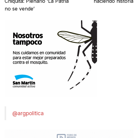
Chiquita: Plenario ‘La Patria
haciendo historia
no se vende’
@argpolitica