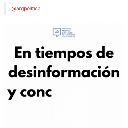
@argpolitica