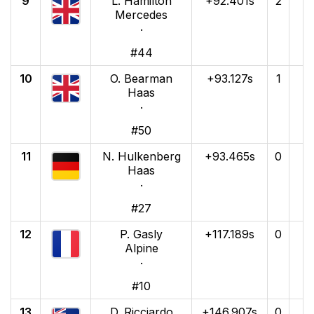
9
L. Hamilton
+92.401s
2
Mercedes
·
#44
10
O. Bearman
+93.127s
1
Haas
·
#50
11
N. Hulkenberg
+93.465s
0
Haas
·
#27
12
P. Gasly
+117.189s
0
Alpine
·
#10
13
D. Ricciardo
+146.907s
0