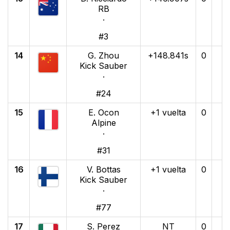
RB
·
#3
14
G. Zhou
+148.841s
0
Kick Sauber
·
#24
15
E. Ocon
+1 vuelta
0
Alpine
·
#31
16
V. Bottas
+1 vuelta
0
Kick Sauber
·
#77
17
S. Perez
NT
0