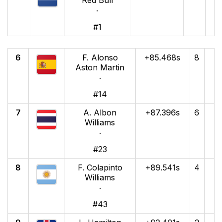
Red Bull
·
#1
6
F. Alonso
+85.468s
8
Aston Martin
·
#14
7
A. Albon
+87.396s
6
Williams
·
#23
8
F. Colapinto
+89.541s
4
Williams
·
#43