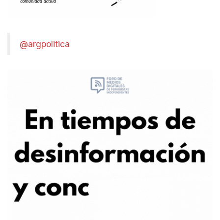
@argpolitica