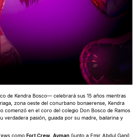
co de Kendra Bosco— celebrará sus 15 años mientras
zuriaga, zona oeste del conurbano bonaerense, Kendra
ndo comenzó en el coro del colegio Don Bosco de Ramos
u verdadera pasión, guiada por su madre, bailarina y
 crews como
Fort Crew
,
Ayman
(junto a Emir Abdul Gani)