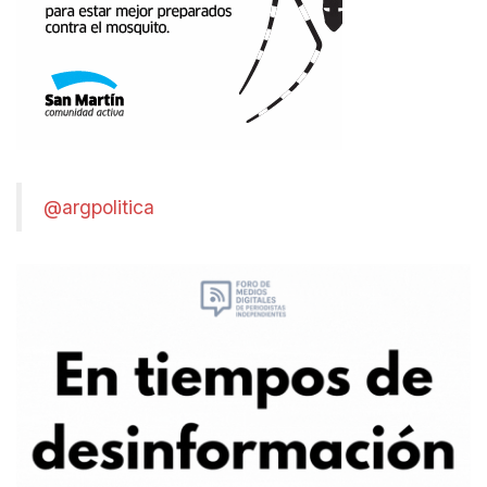
@argpolitica