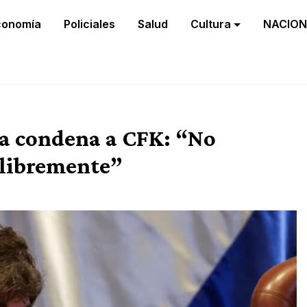
conomía
Policiales
Salud
Cultura
NACION
 la condena a CFK: “No
n libremente”