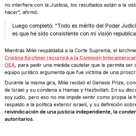
no interfiere con la Justicia, los resultados están a la vis
hacer”, afirmó.
Luego completó: “Todo es mérito del Poder Judici
es que he sido consistente con mi visión republica
Mientras Milei respaldaba a la Corte Suprema, el kirchne
Cristina Kirchner recurrirá a la Comisión Interameric
OEA
, para pedir una medida cautelar que le permita ser 
equipo jurídico argumenta que fue víctima de una proscr
Durante la misma gira, Milei recibió el Genesis Prize, co
de Israel y su condena a Hamas y Hezbollah. En su discu
soy judío, pero eso no me impide sentir como propia la hi
respaldo a la política exterior israelí, y su definición s
reivindicación de una justicia independiente, la conde
autoritarios
.
Facebook
X
WhatsApp
Email