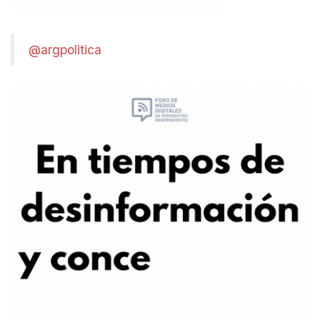
@argpolitica