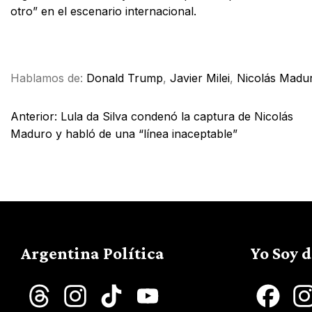
otro” en el escenario internacional.
Facebook
X
WhatsApp
Email
Hablamos de:
Donald Trump
,
Javier Milei
,
Nicolás Madu
Anterior:
Lula da Silva condenó la captura de Nicolás
Maduro y habló de una “línea inaceptable”
Argentina Política
Yo Soy 
Threads
Instagram
TikTok
YouTube
Face