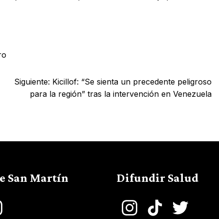
ro
Siguiente:
Kicillof: “Se sienta un precedente peligroso
para la región” tras la intervención en Venezuela
de San Martín
Difundir Salud
book
Instagram
Instagram
TikTok
Twitter